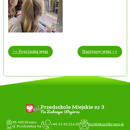
<< Poprzedni wpis
Następny wpis >>
Przedszkole Miejskie nr 3
Na Zielonym Wzgórzu
38-400 Krosno
+48 13 43 216 05
mzs8@mzs8krosno.pl
ul. Prochownia 4a