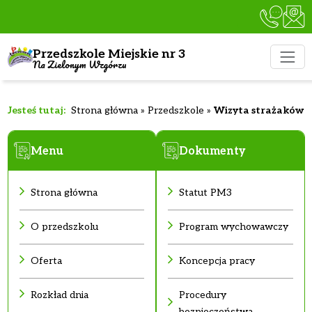
Przedszkole Miejskie nr 3
Na Zielonym Wzgórzu
Strona główna
»
Przedszkole
»
Wizyta strażaków
Menu
Dokumenty
Strona główna
Statut PM3
O przedszkolu
Program wychowawczy
Oferta
Koncepcja pracy
Rozkład dnia
Procedury
bezpieczeństwa