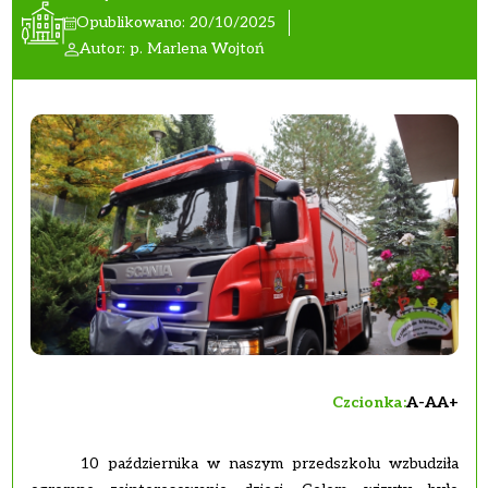
Opublikowano: 20/10/2025
Autor: p. Marlena Wojtoń
Czcionka:
A-
A
A+
10 października w naszym przedszkolu wzbudziła