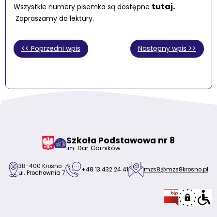
tutaj
.
Wszystkie numery pisemka są dostępne
Zapraszamy do lektury.
<< Poprzedni wpis
Następny wpis >>
Szkoła Podstawowa nr 8
im. Dar Górników
38-400 Krosno
+48 13 432 24 41
mzs8@mzs8krosno.pl
ul. Prochownia 7