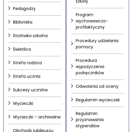
szkoły
Pedagodzy
Program
wychowawczo-
Biblioteka
profilaktyczny
Stołówka szkolna
Procedury udzielania
pomocy
Świetlica
Procedura
Strefa rodzica
wypożyczenia
podręczników
Strefa ucznia
Odwołania od oceny
Sukcesy uczniów
Regulamin wycieczek
Wycieczki
Regulamin
Wycieczki – archiwalne
przyznawania
stypendiów
Obchody jubileuszu