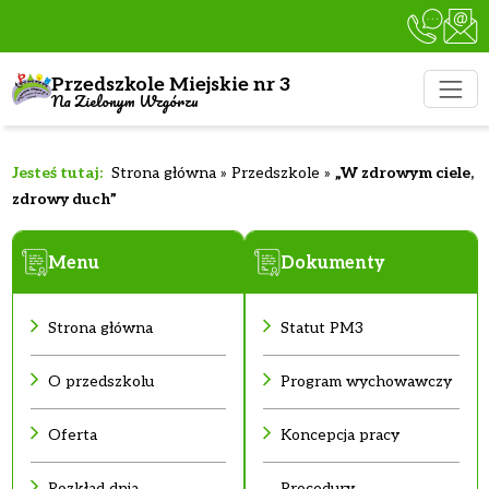
Przedszkole Miejskie nr 3
Na Zielonym Wzgórzu
Strona główna
»
Przedszkole
»
„W zdrowym ciele,
zdrowy duch”
Menu
Dokumenty
Strona główna
Statut PM3
O przedszkolu
Program wychowawczy
Oferta
Koncepcja pracy
Rozkład dnia
Procedury