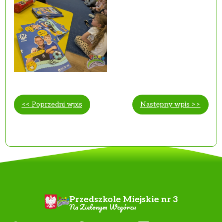
<< Poprzedni wpis
Następny wpis >>
Przedszkole Miejskie nr 3
Na Zielonym Wzgórzu