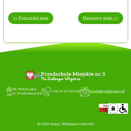
<< Poprzedni wpis
Następny wpis >>
Przedszkole Miejskie nr 3
Na Zielonym Wzgórzu
38-400 Krosno
+48 13 43 216 05
mzs8@mzs8krosno.pl
ul. Prochownia 4a
© MZS8 Krosno | Wykonanie:
KubarTech