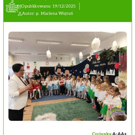
Opublikowano: 19/12/2025
Autor: p. Marlena Wojtoń
Czcionka:
A-
A
A+