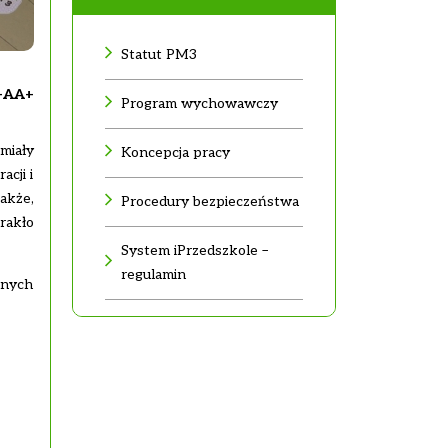
Statut PM3
-
A
A+
Program wychowawczy
miały
Koncepcja pracy
acji i
akże,
Procedury bezpieczeństwa
rakło
System iPrzedszkole –
regulamin
jnych