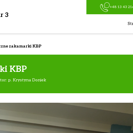
+48 13 43 21
r 3
St
czne zakamarki KBP
ki KBP
tor: p. Krystyna Doniek