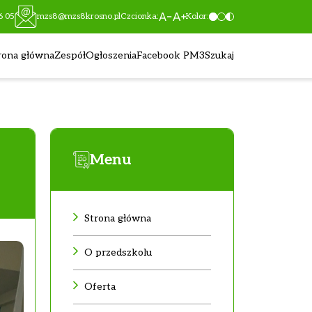
6 05
mzs8@mzs8krosno.pl
Czcionka:
Kolor:
rona główna
Zespół
Ogłoszenia
Facebook PM3
Szukaj
Menu
Strona główna
O przedszkolu
Oferta