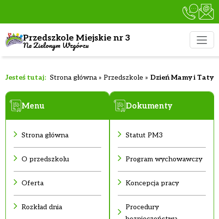
Przedszkole Miejskie nr 3
Na Zielonym Wzgórzu
Strona główna
»
Przedszkole
»
Dzień Mamy i Taty
Menu
Dokumenty
Strona główna
Statut PM3
O przedszkolu
Program wychowawczy
Oferta
Koncepcja pracy
Rozkład dnia
Procedury
bezpieczeństwa