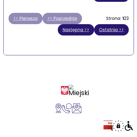
<< Pierwsza
<< Poprzednia
1
2
3
Następna >>
Ostatnia >>