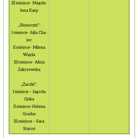
III miej­sce- Mag­da­
le­na Karp
„Sło­necz­ni”:
I miej­sce- Julia Cha­
jec
II miej­sce- Mi­le­na
Wajda
III miej­sce- Ali­cja
Za­krzew­ska
„Żacz­ki”:
I miej­sce – Ja­go­da
Giżka
II miej­sce-He­le­na
Gra­dus
III miej­sce – Sara
Sta­roń