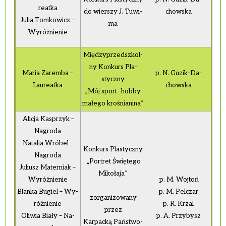
re­at­ka
do wier­szy J. Tu­wi­
chow­ska
Julia Tom­ko­wicz –
ma
Wy­róż­nie­nie
Mię­dzy­przedsz­kol­
ny Kon­kurs Pla­
Maria Za­rem­ba –
p. N. Guzik-Da­
stycz­ny
Lau­re­at­ka
chow­ska
„Mój sport- hobby
ma­łe­go kro­śnia­ni­na”
Ali­cja Ka­sprzyk –
Na­gro­da
Na­ta­lia Wró­bel –
Kon­kurs Pla­stycz­ny
Na­gro­da
„Por­tret Świę­te­go
Ju­liusz Ma­ter­niak –
Mi­ko­ła­ja”
Wy­róż­nie­nie
p. M. Woj­toń
Blan­ka Bu­giel – Wy­
p. M. Pel­czar
zor­ga­ni­zo­wa­ny
róż­nie­nie
p. R. Krzal
przez
Oli­wia Biały – Na­
p. A. Przy­bysz
Kar­pac­ką Pań­stwo­