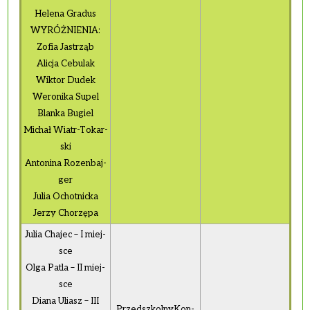
He­le­na Gra­dus
WY­RÓŻ­NIE­NIA:
Zofia Ja­strząb
Ali­cja Ce­bu­lak
Wik­tor Dudek
We­ro­ni­ka Supel
Blan­ka Bu­giel
Mi­chał Wiatr-To­kar­
ski
An­to­ni­na Ro­zen­baj­
ger
Julia Ochot­nic­ka
Jerzy Cho­rzę­pa
Julia Cha­jec – I miej­
sce
Olga Patla – II miej­
sce
Diana Uliasz – III
Przed­szkol­ny­Kon­