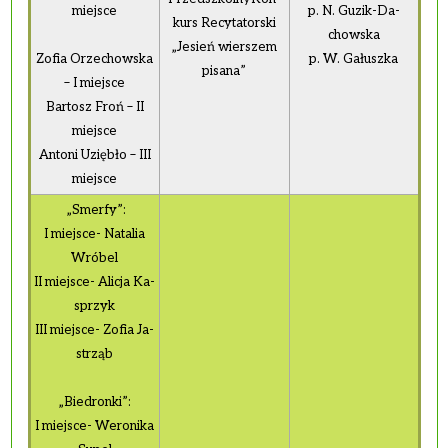
miej­sce
p. N. Guzik-Da­
kurs Re­cy­ta­tor­ski
chow­ska
„Je­sień wier­szem
Zofia Orze­chow­ska
p. W. Ga­łusz­ka
pi­sa­na”
– I miej­sce
Bar­tosz Froń – II
miej­sce
An­to­ni Uzię­bło – III
miej­sce
„Smer­fy”:
I miej­sce- Na­ta­lia
Wró­bel
II miej­sce- Ali­cja Ka­
sprzyk
III miej­sce- Zofia Ja­
strząb
„Bie­dron­ki”:
I miej­sce- We­ro­ni­ka