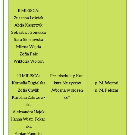
II MIEJ­SCA:
Zu­zan­na Le­śniak
Ali­cja Ka­sprzyk
Se­ba­stian Go­muł­ka
Sara Sie­niaw­ska
Mi­le­na Wajda
Zofia Pelc
Wik­to­ria Woj­toń
III MIEJ­SCA:
Przed­szkol­ny Kon­
Kor­ne­lia Bu­giel­ska
kurs Mu­zycz­ny
p. M. Woj­toń
Zofia Chy­lik
„Wio­sna w pio­sen­
p. M. Pel­czar
Ka­ro­li­na Za­krzew­
ce”
ska
Alek­san­dra Hajek
Hanna Wiatr-To­kar­
ska
Fa­bian Pa­no­cha