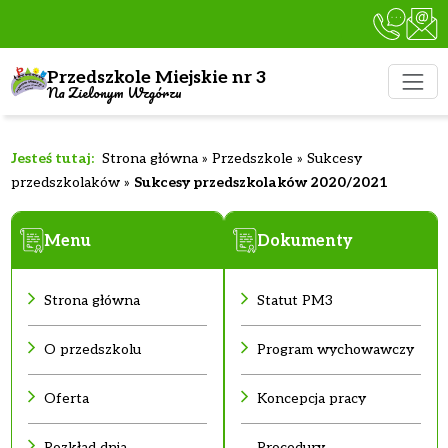
Przedszkole Miejskie nr 3
Na Zielonym Wzgórzu
Strona główna
»
Przedszkole
»
Sukcesy
przedszkolaków
»
Sukcesy przedszkolaków 2020/2021
Menu
Dokumenty
Strona główna
Statut PM3
O przedszkolu
Program wychowawczy
Oferta
Koncepcja pracy
Rozkład dnia
Procedury