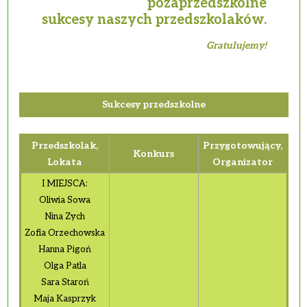
pozaprzedszkolne
sukcesy naszych przedszkolaków.
Gratulujemy!
Suk­ce­sy przed­szkol­ne
Przed­szko­lak,
Przy­go­to­wu­ją­cy,
Kon­kurs
Lo­ka­ta
Or­ga­ni­za­tor
I MIEJ­SCA:
Oli­wia Sowa
Nina Zych
Zofia Orze­chow­ska
Hanna Pigoń
Olga Patla
Sara Sta­roń
Maja Ka­sprzyk