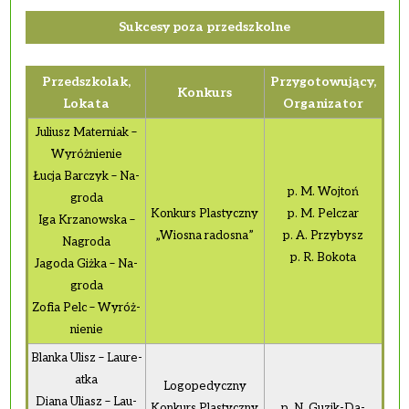
Suk­ce­sy poza przed­szkol­ne
Przed­szko­lak,
Przy­go­to­wu­ją­cy,
Kon­kurs
Lo­ka­ta
Or­ga­ni­za­tor
Ju­liusz Ma­ter­niak –
Wy­róż­nie­nie
Łucja Bar­czyk – Na­
p. M. Woj­toń
gro­da
Kon­kurs Pla­stycz­ny
p. M. Pel­czar
Iga Krza­now­ska –
„Wio­sna ra­do­sna”
p. A. Przy­bysz
Na­gro­da
p. R. Bo­ko­ta
Ja­go­da Giżka – Na­
gro­da
Zofia Pelc – Wy­róż­
nie­nie
Blan­ka Ulisz – Lau­re­
at­ka
Lo­go­pe­dycz­ny
Diana Uliasz – Lau­
Kon­kurs Pla­stycz­ny
p. N. Guzik-Da­