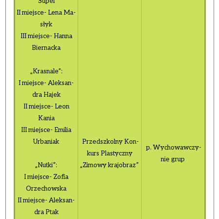
Supel
II miej­sce- Lena Ma­
słyk
III miej­sce- Hanna
Bier­nac­ka
„Kra­sna­le”:
I miej­sce- Alek­san­
dra Hajek
II miej­sce- Leon
Kania
III miej­sce- Emi­lia
Urba­niak
Przed­szkol­ny Kon­
p. Wy­cho­waw­czy­
kurs Pla­stycz­ny
nie grup
„Nutki”:
„Zi­mo­wy kra­jo­braz”
I miej­sce- Zofia
Orze­chow­ska
II miej­sce- Alek­san­
dra Ptak