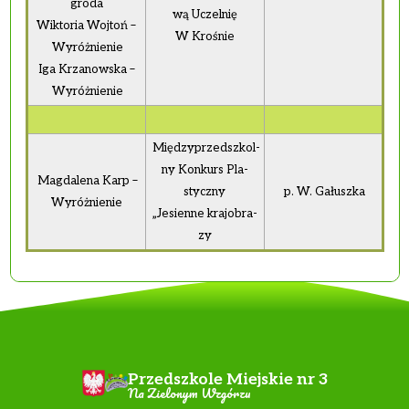
gro­da
wą Uczel­nię
Wik­to­ria Woj­toń –
W Kro­śnie
Wy­róż­nie­nie
Iga Krza­now­ska –
Wy­róż­nie­nie
Mię­dzy­przedsz­kol­
ny Kon­kurs Pla­
Mag­da­le­na Karp –
stycz­ny
p. W. Ga­łusz­ka
Wy­róż­nie­nie
„Je­sien­ne kra­jo­bra­
zy
Przedszkole Miejskie nr 3
Na Zielonym Wzgórzu