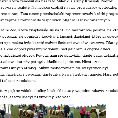
ara”, które zamówił dla nas tato Milenki z grupy Krasnali. Podróż
rzerwą na toaletę. Na miejscu czekali na nas prowadzący wycieczkę,
o restauracji. Tam nasze przedszkolaki zaprezentowały krótki progr
az zaprosili rodziców do wspólnych pląsów i zabaw tanecznych.
ni Zoo, które znajdowało się na 10-cio hektarowej polanie, na kt
 poruszać się pomiędzy kucykami, lamami, danielami, które są oswoj
 Zwierzęta można było karmić małymi ilościami owoców i warzyw. Dlateg
ie z Zoo odpoczywaliśmy w domku nad jeziorem, a chętne dzieci
ajbliższej okolicy. Pogoda nam nie sprzyjała i ciągle padał delikatn
cu zabaw i karmiły pstrągi z kładki nad jeziorem. Niestety nie
żalni i innych atrakcji. Miłym zaskoczeniem dla wszystkich był
lla, naleśniki z owocami, ciasteczka, kawa, herbata i napoje. Nasz po
tańcami z rodzicami.
ury piękne widoki okolicy, bliskość natury, wspólne zabawy z rodzi
Może jeszcze kiedyś tu wrócimy, kto wie?