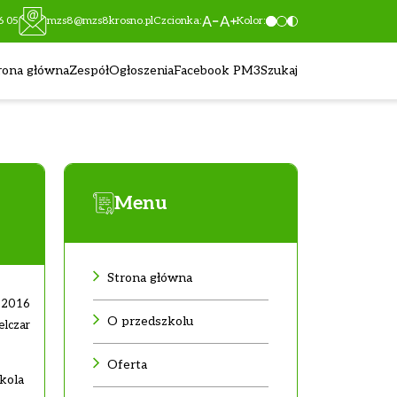
6 05
mzs8@mzs8krosno.pl
Czcionka:
Kolor:
rona główna
Zespół
Ogłoszenia
Facebook PM3
Szukaj
Menu
Strona główna
6.2016
O przedszkolu
elczar
Oferta
kola