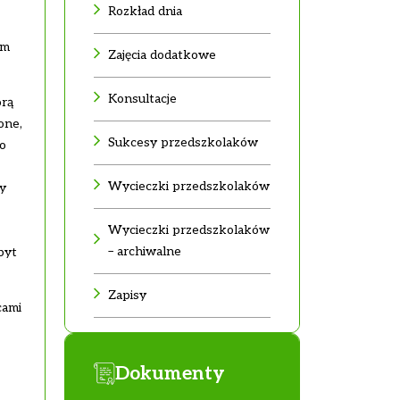
Rozkład dnia
am
Zajęcia dodatkowe
Konsultacje
órą
one,
Sukcesy przedszkolaków
o
Wycieczki przedszkolaków
y
Wycieczki przedszkolaków
– archiwalne
byt
Zapisy
cami
Dokumenty