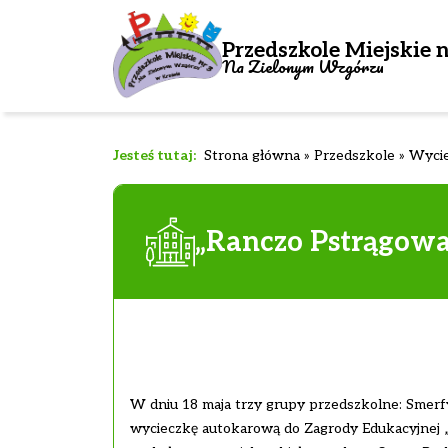
Przedszkole Miejskie n
Na Zielonym Wzgórzu
Strona główna
»
Przedszkole
»
Wycie
„Ranczo Pstrągow
W dniu 18 maja trzy grupy przedszkolne: Smerfy
wycieczkę autokarową do Zagrody Edukacyjnej „R