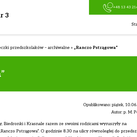
+48 13 43 21
r 3
St
czki przedszkolaków – archiwalne
»
„Ranczo Pstrągowa”
a”
Opublikowano: piątek, 10.0
Autor: p. M. P
, Biedronki i Krasnale razem ze swoimi rodzicami wyruszyły na
anczo Pstrągowa”. O godzinie 8.30 na ulicy równoległej do przedsz