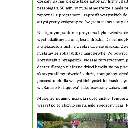
czekały na nas piękne białe autokary firmy „Barb
przebiegała 50 min. w miłej atmosferze z małą p
zapoznali z programem i zaprosili wszystkich d
artystyczny związany ze świętem mamy i taty or
Następnym punktem programu było zwiedzanie Mi
wychodziliśmy stromą leśną dróżką. Dzieci mogły
a większość z nich je z ręki i daje się głaskać.
mieliśmy ze sobą jabłka i marchewkę. Po powroc
korzystały z przejażdżki wozem turystycznym po n
deszcz dlatego nieliczne dzieci bawiły się na pla
skorzystaliśmy również z dużej trampoliny, zjeżd
poczęstunek dla wszystkich gości: kiełbaski z gri
w „Ranczo Pstrągowa” zakończyliśmy zabawami i 
Myślę, że pomimo mżawki i dość niskiej temperat
wszystko to złożyło się na miło spędzony czas. 